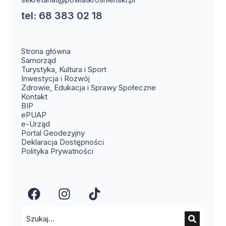
tel: 68 383 02 18
Strona główna
Samorząd
Turystyka, Kultura i Sport
Inwestycja i Rozwój
Zdrowie, Edukacja i Sprawy Społeczne
(otwiera się w nowym oknie)
Kontakt
(otwiera się w nowym oknie)
BIP
(otwiera się w nowym oknie)
ePUAP
(otwiera się w nowym oknie)
e-Urząd
(otwiera się w nowym oknie)
Portal Geodezyjny
Deklaracja Dostępności
Polityka Prywatności
(otwiera się w nowym oknie)
(otwiera się w nowym okn
(otwiera się w nowy