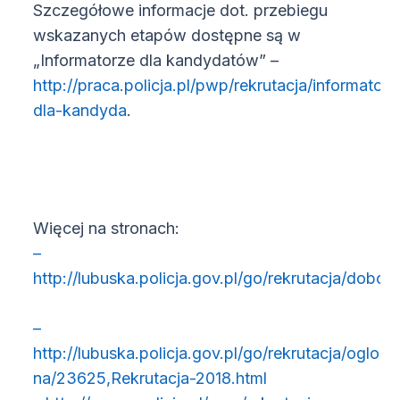
Szczegółowe informacje dot. przebiegu
wskazanych etapów dostępne są w
„Informatorze dla kandydatów” –
http://praca.policja.pl/pwp/rekrutacja/informator-
(otwiera się w nowym oknie)
dla-kandyda
.
Więcej na stronach:
–
http://lubuska.policja.gov.pl/go/rekrutacja/dobo
(otwiera się w nowym oknie)
–
http://lubuska.policja.gov.pl/go/rekrutacja/oglosz
(otwiera się w n
na/23625,Rekrutacja-2018.html