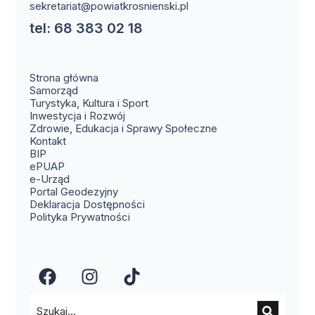
sekretariat@powiatkrosnienski.pl
tel: 68 383 02 18
Strona główna
Samorząd
Turystyka, Kultura i Sport
Inwestycja i Rozwój
Zdrowie, Edukacja i Sprawy Społeczne
(otwiera się w nowym oknie)
Kontakt
(otwiera się w nowym oknie)
BIP
(otwiera się w nowym oknie)
ePUAP
(otwiera się w nowym oknie)
e-Urząd
(otwiera się w nowym oknie)
Portal Geodezyjny
Deklaracja Dostępności
Polityka Prywatności
(otwiera się w nowym oknie)
(otwiera się w nowym okn
(otwiera się w nowy