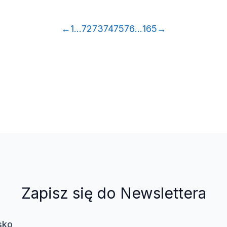
←
1
…
72
73
74
75
76
…
165
→
Zapisz się do Newslettera
sko