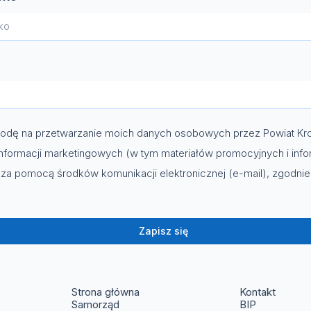
dę na przetwarzanie moich danych osobowych przez Powiat Kro
nformacji marketingowych (w tym materiałów promocyjnych i info
za pomocą środków komunikacji elektronicznej (e-mail), zgodni
Zapisz się
(otwier
Strona główna
Kontakt
(otwiera s
Samorząd
BIP