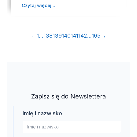
Czytaj więcej...
←
1
…
138
139
140
141
142
…
165
→
Zapisz się do Newslettera
Imię i nazwisko