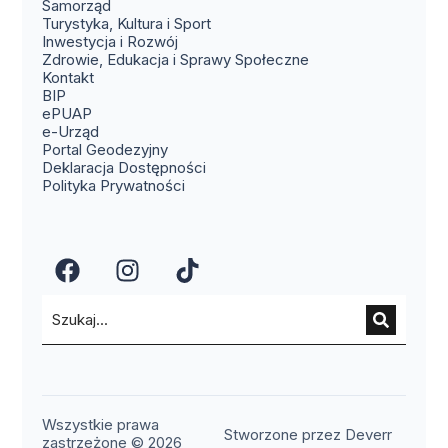
Samorząd
Turystyka, Kultura i Sport
Inwestycja i Rozwój
Zdrowie, Edukacja i Sprawy Społeczne
(otwiera się w nowym oknie)
Kontakt
(otwiera się w nowym oknie)
BIP
(otwiera się w nowym oknie)
ePUAP
(otwiera się w nowym oknie)
e-Urząd
(otwiera się w nowym oknie)
Portal Geodezyjny
Deklaracja Dostępności
Polityka Prywatności
(otwiera się w nowym oknie)
(otwiera się w nowym okn
(otwiera się w nowy
Wszystkie prawa
(otwier
Stworzone przez Deverr
zastrzeżone © 2026