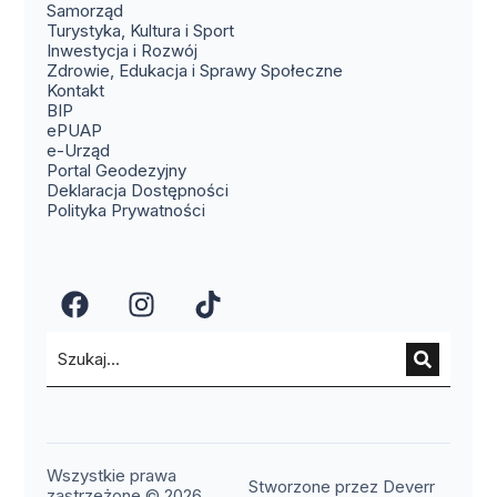
Samorząd
Turystyka, Kultura i Sport
Inwestycja i Rozwój
Zdrowie, Edukacja i Sprawy Społeczne
(otwiera się w nowym oknie)
Kontakt
(otwiera się w nowym oknie)
BIP
(otwiera się w nowym oknie)
ePUAP
(otwiera się w nowym oknie)
e-Urząd
(otwiera się w nowym oknie)
Portal Geodezyjny
Deklaracja Dostępności
Polityka Prywatności
(otwiera się w nowym oknie)
(otwiera się w nowym okn
(otwiera się w nowy
Wszystkie prawa
(otwier
Stworzone przez Deverr
zastrzeżone © 2026