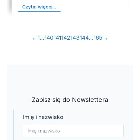
Czytaj więcej...
←
1
…
140
141
142
143
144
…
165
→
Zapisz się do Newslettera
Imię i nazwisko