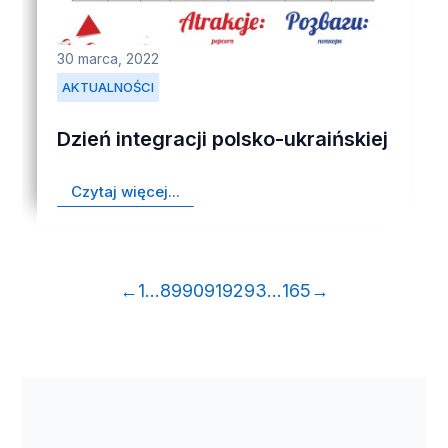
30 marca, 2022
AKTUALNOŚCI
Dzień integracji polsko-ukraińskiej
Czytaj więcej...
←
1
…
89
90
91
92
93
…
165
→