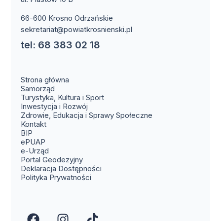
66-600 Krosno Odrzańskie
sekretariat@powiatkrosnienski.pl
tel: 68 383 02 18
Strona główna
Samorząd
Turystyka, Kultura i Sport
Inwestycja i Rozwój
Zdrowie, Edukacja i Sprawy Społeczne
(otwiera się w nowym oknie)
Kontakt
(otwiera się w nowym oknie)
BIP
(otwiera się w nowym oknie)
ePUAP
(otwiera się w nowym oknie)
e-Urząd
(otwiera się w nowym oknie)
Portal Geodezyjny
Deklaracja Dostępności
Polityka Prywatności