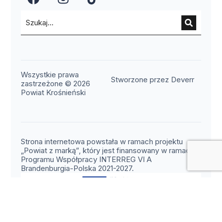
(otwiera się w nowym oknie)
(otwiera się w nowym okn
(otwiera się w nowy
Wszystkie prawa
(otwier
Stworzone przez Deverr
zastrzeżone © 2026
Powiat Krośnieński
Strona internetowa powstała w ramach projektu
„Powiat z marką”, który jest finansowany w ramach
Programu Współpracy INTERREG VI A
Brandenburgia-Polska 2021-2027.