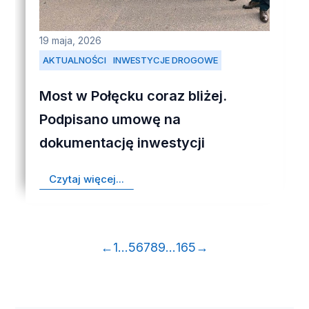
19 maja, 2026
AKTUALNOŚCI
INWESTYCJE DROGOWE
Most w Połęcku coraz bliżej.
Podpisano umowę na
dokumentację inwestycji
Czytaj więcej...
←
1
…
5
6
7
8
9
…
165
→