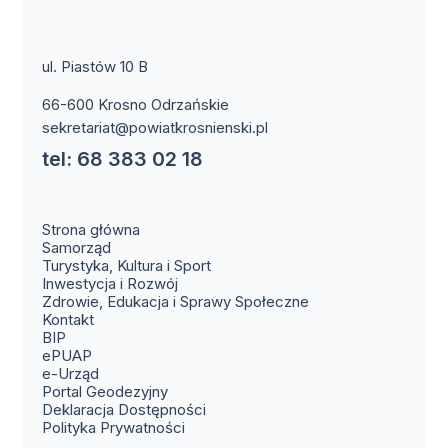
ul. Piastów 10 B
66-600 Krosno Odrzańskie
sekretariat@powiatkrosnienski.pl
tel: 68 383 02 18
Strona główna
Samorząd
Turystyka, Kultura i Sport
Inwestycja i Rozwój
Zdrowie, Edukacja i Sprawy Społeczne
(otwiera się w nowym oknie)
Kontakt
(otwiera się w nowym oknie)
BIP
(otwiera się w nowym oknie)
ePUAP
(otwiera się w nowym oknie)
e-Urząd
(otwiera się w nowym oknie)
Portal Geodezyjny
Deklaracja Dostępności
Polityka Prywatności