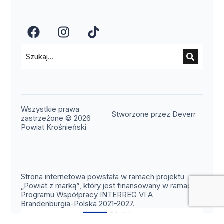
(otwiera się w nowym oknie)
(otwiera się w nowym okn
(otwiera się w nowy
Wszystkie prawa
(otwier
Stworzone przez Deverr
zastrzeżone © 2026
Powiat Krośnieński
Strona internetowa powstała w ramach projektu
„Powiat z marką”, który jest finansowany w ramach
Programu Współpracy INTERREG VI A
Brandenburgia-Polska 2021-2027.