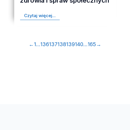
zdrowia i spraw społecznych
Czytaj więcej...
←
1
…
136
137
138
139
140
…
165
→