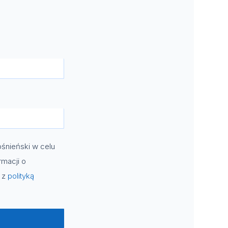
śnieński w celu
rmacji o
e z
polityką