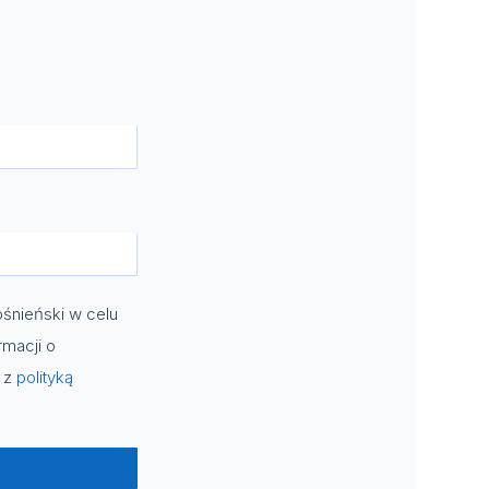
śnieński w celu
rmacji o
e z
polityką