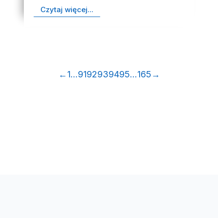
Czytaj więcej...
←
1
…
91
92
93
94
95
…
165
→