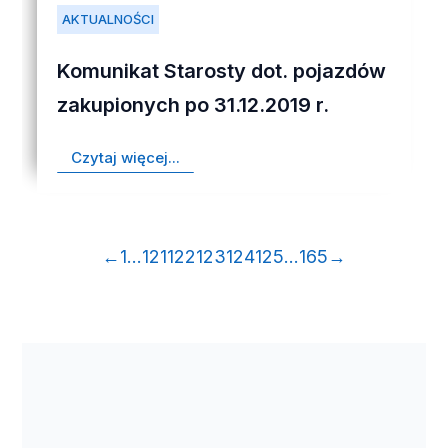
AKTUALNOŚCI
Komunikat Starosty dot. pojazdów
zakupionych po 31.12.2019 r.
Czytaj więcej...
←
1
…
121
122
123
124
125
…
165
→