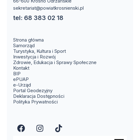
66-600 Krosno Odrzańskie
sekretariat@powiatkrosnienski.pl
tel: 68 383 02 18
Strona główna
Samorząd
Turystyka, Kultura i Sport
Inwestycja i Rozwój
Zdrowie, Edukacja i Sprawy Społeczne
(otwiera się w nowym oknie)
Kontakt
(otwiera się w nowym oknie)
BIP
(otwiera się w nowym oknie)
ePUAP
(otwiera się w nowym oknie)
e-Urząd
(otwiera się w nowym oknie)
Portal Geodezyjny
Deklaracja Dostępności
Polityka Prywatności
(otwiera się w nowym oknie)
(otwiera się w nowym okn
(otwiera się w nowy