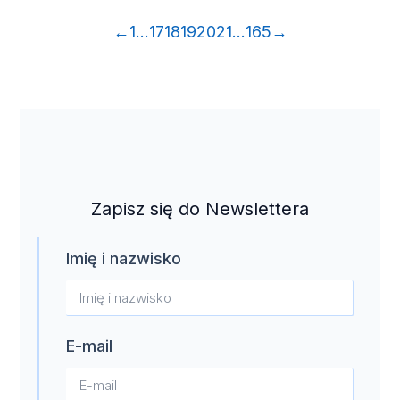
←
1
…
17
18
19
20
21
…
165
→
Zapisz się do Newslettera
Imię i nazwisko
E-mail