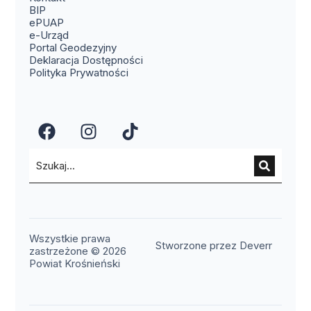
(otwiera się w nowym oknie)
BIP
(otwiera się w nowym oknie)
ePUAP
(otwiera się w nowym oknie)
e-Urząd
(otwiera się w nowym oknie)
Portal Geodezyjny
Deklaracja Dostępności
Polityka Prywatności
(otwiera się w nowym oknie)
(otwiera się w nowym okn
(otwiera się w nowy
Wszystkie prawa
(otwier
Stworzone przez Deverr
zastrzeżone © 2026
Powiat Krośnieński