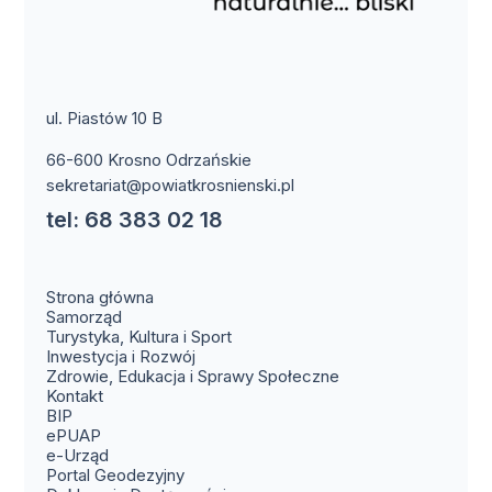
ul. Piastów 10 B
66-600 Krosno Odrzańskie
sekretariat@powiatkrosnienski.pl
tel: 68 383 02 18
Strona główna
Samorząd
Turystyka, Kultura i Sport
Inwestycja i Rozwój
Zdrowie, Edukacja i Sprawy Społeczne
(otwiera się w nowym oknie)
Kontakt
(otwiera się w nowym oknie)
BIP
(otwiera się w nowym oknie)
ePUAP
(otwiera się w nowym oknie)
e-Urząd
(otwiera się w nowym oknie)
Portal Geodezyjny