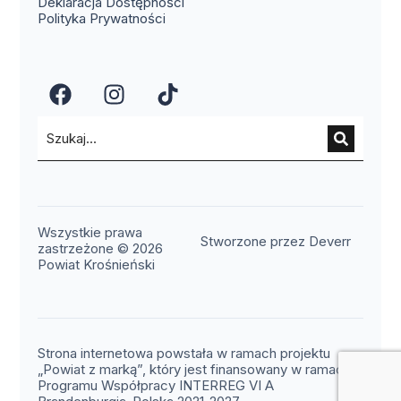
Deklaracja Dostępności
Polityka Prywatności
(otwiera się w nowym oknie)
(otwiera się w nowym okn
(otwiera się w nowy
Wszystkie prawa
(otwier
Stworzone przez Deverr
zastrzeżone © 2026
Powiat Krośnieński
Strona internetowa powstała w ramach projektu
„Powiat z marką”, który jest finansowany w ramach
Programu Współpracy INTERREG VI A