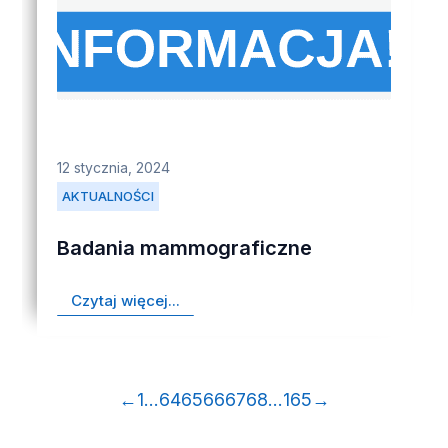
12 stycznia, 2024
AKTUALNOŚCI
Badania mammograficzne
Czytaj więcej...
←
1
…
64
65
66
67
68
…
165
→