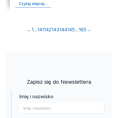
Czytaj więcej...
←
1
…
141
142
143
144
145
…
165
→
Zapisz się do Newslettera
Imię i nazwisko