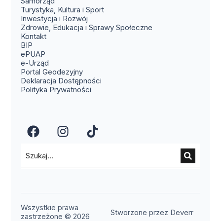
Samorząd
Turystyka, Kultura i Sport
Inwestycja i Rozwój
Zdrowie, Edukacja i Sprawy Społeczne
(otwiera się w nowym oknie)
Kontakt
(otwiera się w nowym oknie)
BIP
(otwiera się w nowym oknie)
ePUAP
(otwiera się w nowym oknie)
e-Urząd
(otwiera się w nowym oknie)
Portal Geodezyjny
Deklaracja Dostępności
Polityka Prywatności
(otwiera się w nowym oknie)
(otwiera się w nowym okn
(otwiera się w nowy
Wszystkie prawa
(otwier
Stworzone przez Deverr
zastrzeżone © 2026