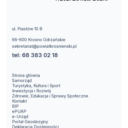
ul. Piastów 10 B
66-600 Krosno Odrzańskie
sekretariat@powiatkrosnienski.pl
tel: 68 383 02 18
Strona główna
Samorząd
Turystyka, Kultura i Sport
Inwestycja i Rozwój
Zdrowie, Edukacja i Sprawy Społeczne
(otwiera się w nowym oknie)
Kontakt
(otwiera się w nowym oknie)
BIP
(otwiera się w nowym oknie)
ePUAP
(otwiera się w nowym oknie)
e-Urząd
(otwiera się w nowym oknie)
Portal Geodezyjny
Deklaracja Dostępności