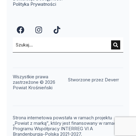
Polityka Prywatności
(otwiera się w nowym oknie)
(otwiera się w nowym okn
(otwiera się w nowy
Wszystkie prawa
(otwier
Stworzone przez Deverr
zastrzeżone © 2026
Powiat Krośnieński
Strona internetowa powstała w ramach projektu
„Powiat z marką”, który jest finansowany w ramach
Programu Współpracy INTERREG VI A
Brandenburgia-Polska 2021-2027.